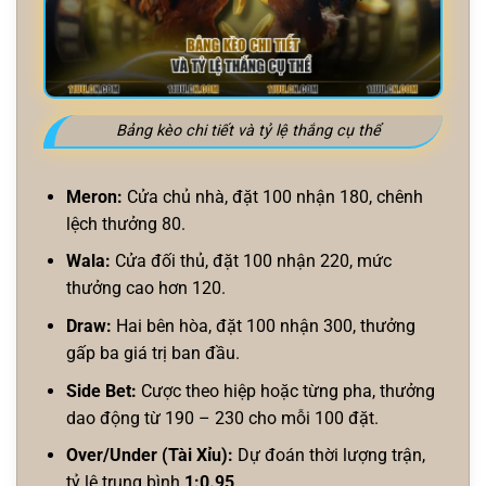
Bảng kèo chi tiết và tỷ lệ thắng cụ thể
Meron:
Cửa chủ nhà, đặt 100 nhận 180, chênh
lệch thưởng 80.
Wala:
Cửa đối thủ, đặt 100 nhận 220, mức
thưởng cao hơn 120.
Draw:
Hai bên hòa, đặt 100 nhận 300, thưởng
gấp ba giá trị ban đầu.
Side Bet:
Cược theo hiệp hoặc từng pha, thưởng
dao động từ 190 – 230 cho mỗi 100 đặt.
Over/Under (Tài Xỉu):
Dự đoán thời lượng trận,
tỷ lệ trung bình
1:0.95
.