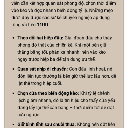
viên cần kết hợp quan sát phong độ, chọn thời điểm
vào kèo và đọc nhanh biến động tỷ lệ. Những mẹo
dưới đây được các sư kê chuyên nghiệp áp dụng
rộng rãi trên
11UU
.
Theo dõi hai hiệp đầu:
Giai đoạn đầu cho thấy
phong độ thật của chiến kê. Khi một bên giữ
thăng bằng tốt, phản xạ nhanh, nên vào kèo
ngay trước hiệp ba để tận dụng ưu thế.
Quan sát nhịp di chuyển:
Con đấu linh hoạt, né
đòn liên tục thường là bên giữ thể lực lâu hơn, dễ
lật thế trong hiệp cuối.
Chọn cửa theo biến động kèo:
Khi tỷ lệ chênh
lệch giảm nhanh, đó là tín hiệu cho thấy cửa yếu
đang lấy lại thế cân bằng – thời điểm tốt để đặt
cửa ngược.
Giữ bình tĩnh sau chuỗi thua:
Không nên đặt liên