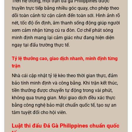
Trên hệ thống, mọi trận
đá gà Philippines
được
truyền trực tiếp bằng nhiều góc quay, cho phép theo
dõi toàn cảnh từ cận cảnh đến toàn sới. Hình ảnh rõ
nét, tốc độ ổn định, âm thanh sống động giúp người
xem cảm nhận từng cú ra đòn. Cơ chế phát sóng
minh định mang lại cảm giác như đang hiện diện
ngay tại đấu trường thực tế.
Tỷ lệ thưởng cao, giao dịch nhanh, minh định từng
trận
Nhà cái cập nhật tỷ lệ kèo theo thời gian thực, đảm
bảo tính minh định và công bằng. Khi trận kết thúc,
tiền thưởng được chuyển tự động trong vài phút,
không qua trung gian. Mọi giao dịch đều xác thực
bằng công nghệ bảo mật chuẩn quốc tế, tạo sự an
tâm tuyệt đối cho hội viên.
Luật thi đấu Đá Gà Philippines chuẩn quốc