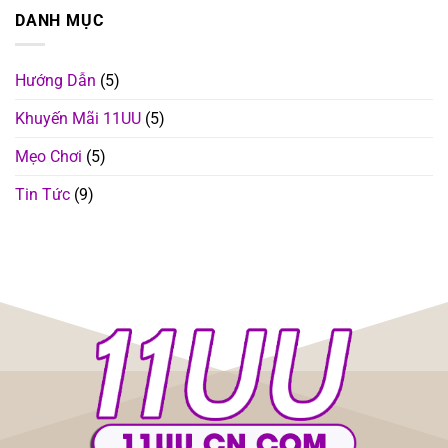
Đầu
Code
DANH MỤC
Sinh
199k
Lợi
Cho
Nhuận
Tài
Hướng Dẫn
(5)
Khủng
Khoản
11UU
Khuyến Mãi 11UU
(5)
Mới
Xác
Thực
Mẹo Chơi
(5)
Tin Tức
(9)