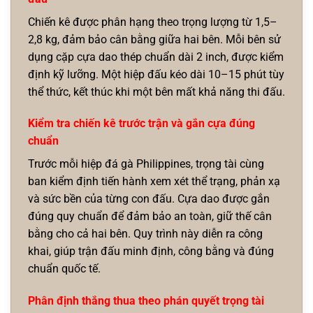
Chiến kê được phân hạng theo trọng lượng từ 1,5–
2,8 kg, đảm bảo cân bằng giữa hai bên. Mỗi bên sử
dụng cặp cựa dao thép chuẩn dài 2 inch, được kiểm
định kỹ lưỡng. Một hiệp đấu kéo dài 10–15 phút tùy
thể thức, kết thúc khi một bên mất khả năng thi đấu.
Kiểm tra chiến kê trước trận và gắn cựa đúng
chuẩn
Trước mỗi hiệp
đá gà Philippines
, trọng tài cùng
ban kiểm định tiến hành xem xét thể trạng, phản xạ
và sức bền của từng con đấu. Cựa dao được gắn
đúng quy chuẩn để đảm bảo an toàn, giữ thế cân
bằng cho cả hai bên. Quy trình này diễn ra công
khai, giúp trận đấu minh định, công bằng và đúng
chuẩn quốc tế.
Phân định thắng thua theo phán quyết trọng tài