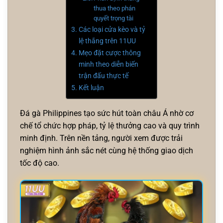
thua theo phán
quyết trọng tài
Các loại cửa kèo và tỷ
lệ thắng trên 11UU
Mẹo đặt cược thông
minh theo diễn biến
trận đấu thực tế
Kết luận
Đá gà Philippines
tạo sức hút toàn châu Á nhờ cơ
chế tổ chức hợp pháp, tỷ lệ thưởng cao và quy trình
minh định. Trên nền tảng, người xem được trải
nghiệm hình ảnh sắc nét cùng hệ thống giao dịch
tốc độ cao.