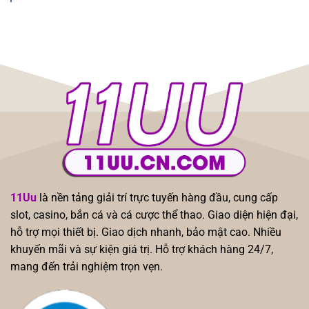
11Uu
là nền tảng giải trí trực tuyến hàng đầu, cung cấp
slot, casino, bắn cá và cá cược thể thao. Giao diện hiện đại,
hỗ trợ mọi thiết bị. Giao dịch nhanh, bảo mật cao. Nhiều
khuyến mãi và sự kiện giá trị. Hỗ trợ khách hàng 24/7,
mang đến trải nghiệm trọn vẹn.