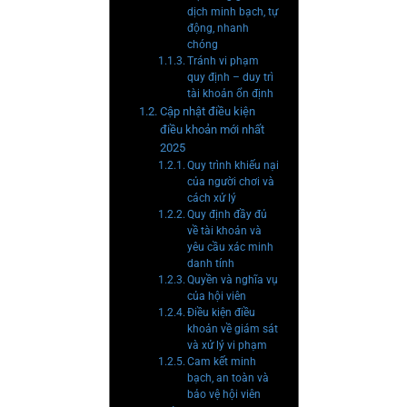
dịch minh bạch, tự
động, nhanh
chóng
Tránh vi phạm
quy định – duy trì
tài khoản ổn định
Cập nhật điều kiện
điều khoản mới nhất
2025
Quy trình khiếu nại
của người chơi và
cách xử lý
Quy định đầy đủ
về tài khoản và
yêu cầu xác minh
danh tính
Quyền và nghĩa vụ
của hội viên
Điều kiện điều
khoản về giám sát
và xử lý vi phạm
Cam kết minh
bạch, an toàn và
bảo vệ hội viên