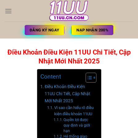
Bỏ
qua
nội
dung
ĐĂNG KÝ NGAY
NẠP NHẬN 200%
Điều Khoản Điều Kiện 11UU Chi Tiết, Cập
Nhật Mới Nhất 2025
Content
Điều Khoản Điều Kiện
11UU Chi Tiết, Cập Nhật
Mới Nhất 2025
Vì sao cần hiểu rõ điều
kiện điều khoản 11UU
Quyền lợi được
quy định và giới
hạn
Hệ thống giao