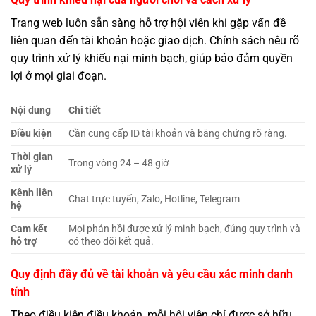
Trang web luôn sẵn sàng hỗ trợ hội viên khi gặp vấn đề
liên quan đến tài khoản hoặc giao dịch. Chính sách nêu rõ
quy trình xử lý khiếu nại minh bạch, giúp bảo đảm quyền
lợi ở mọi giai đoạn.
Nội dung
Chi tiết
Điều kiện
Cần cung cấp ID tài khoản và bằng chứng rõ ràng.
Thời gian
Trong vòng 24 – 48 giờ
xử lý
Kênh liên
Chat trực tuyến, Zalo, Hotline, Telegram
hệ
Cam kết
Mọi phản hồi được xử lý minh bạch, đúng quy trình và
hỗ trợ
có theo dõi kết quả.
Quy định đầy đủ về tài khoản và yêu cầu xác minh danh
tính
Theo
điều kiện điều khoản
, mỗi hội viên chỉ được sở hữu